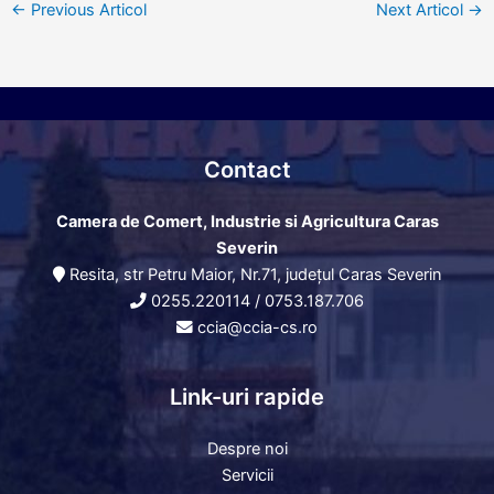
←
Previous Articol
Next Articol
→
Contact
Camera de Comert, Industrie si Agricultura Caras
Severin
Resita, str Petru Maior, Nr.71, județul Caras Severin
0255.220114
/
0753.187.706
ccia@ccia-cs.ro
Link-uri rapide
Despre noi
Servicii