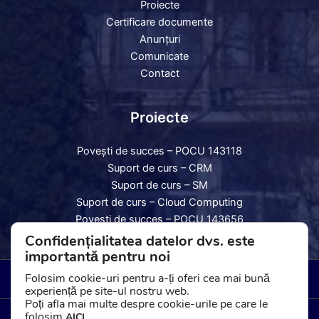
Proiecte
Certificare documente
Anunțuri
Comunicate
Contact
Proiecte
Povești de succes – POCU 143118
Suport de curs – CRM
Suport de curs – SM
Suport de curs – Cloud Computing
Povești de succes – POCU 143656
Suport de curs – SM și CRM
Confidențialitatea datelor dvs. este
importantă pentru noi
Politica de Cookies
|
Politica de Confidențialitate
|
GDPR
Folosim cookie-uri pentru a-ți oferi cea mai bună
experiență pe site-ul nostru web.
Poți afla mai multe despre cookie-urile pe care le
Copyright © 2026 Camera de Comerț, Industrie și Agricultură
folosim
.
AICI