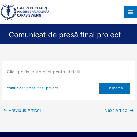
Skip
to
content
Comunicat de presă final proiect
Click pe fișierul atașat pentru detalii!
Descarcă
comunicat-presa-final-proiect
←
Previous Articol
Next Articol
→