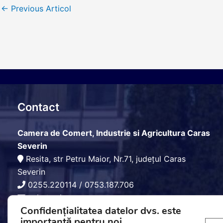
←
Previous Articol
Contact
Camera de Comert, Industrie si Agricultura Caras
Severin
Resita, str Petru Maior, Nr.71, județul Caras
Severin
0255.220114
/
0753.187.706
ccia@ccia-cs.ro
Confidențialitatea datelor dvs. este
importantă pentru noi